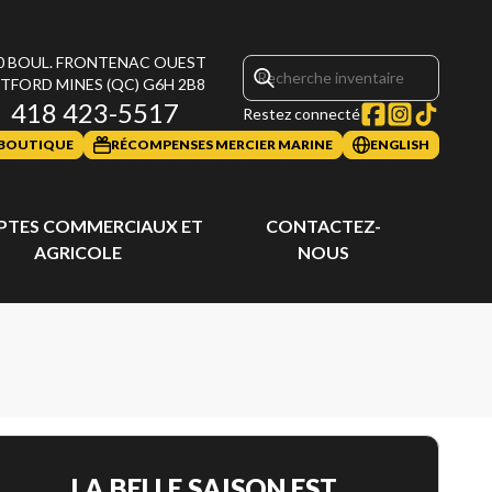
0 BOUL. FRONTENAC OUEST
TFORD MINES
(QC)
G6H 2B8
418 423-5517
Restez connecté
BOUTIQUE
RÉCOMPENSES MERCIER MARINE
ENGLISH
TES COMMERCIAUX ET
CONTACTEZ-
AGRICOLE
NOUS
LA BELLE SAISON EST