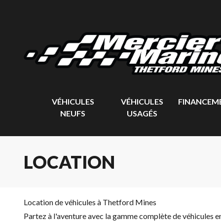
VÉHICULES
VÉHICULES
FINANCEM
NEUFS
USAGÉS
LOCATION
Location de véhicules à Thetford Mines
Partez à l'aventure avec la gamme complète de véhicules e