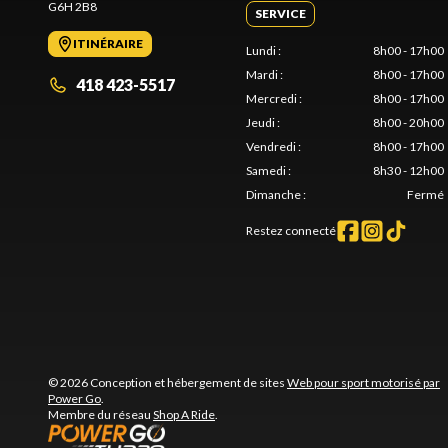
G6H 2B8
SERVICE
ITINÉRAIRE
Lundi
:
8h00 - 17h00
Mardi
:
8h00 - 17h00
418 423-5517
Mercredi
:
8h00 - 17h00
Jeudi
:
8h00 - 20h00
Vendredi
:
8h00 - 17h00
Samedi
:
8h30 - 12h00
Dimanche
:
Fermé
Restez connecté
© 2026 Conception et hébergement de sites
Web pour sport motorisé par
Power Go
.
Membre du réseau
Shop A Ride
.