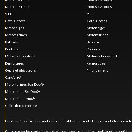
Motos à 2 roues
Motos à 2 roues
VTT
VTT
Côte-à-côtes
Côte-à-côtes
Motoneiges
Motoneiges
Motomarines
Motomarines
Bateaux
Bateaux
Pontons
Pontons
Moteurs hors-bord
Moteurs hors-bord
Remorques
Remorques
Quais et élévateurs
Financement
Can-Am®
Motomarines Sea-Doo®
Motoneiges Ski-Doo®
Motoneiges Lynx®
Collection complète
Les données affichées sont à titre indicatif seulement et ne peuvent être consid
© 2026 Mercier Marine. Tous droits réservés. Consultez la
politique de confident