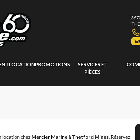
367
THE
ENT
LOCATION
PROMOTIONS
SERVICES ET
COMP
PIÈCES
n location chez
Mercier Marine
à
Thetford Mines
. Réservez