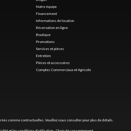
Notre équipe
Financement
Informations de location
Réservation en ligne
Boutique
Promotions
Services et pièces
Entretien
Pièces et accessoires
Comptes Commerciaux et Agricole
érées comme contractuelles. Veuillez nous consulter pour plus de détails.
ialité
et les
conditions d'utilisation
.
Choix de consentement.