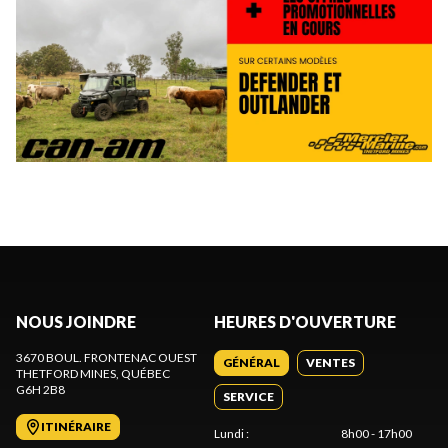
NOUS JOINDRE
HEURES D'OUVERTURE
3670 BOUL. FRONTENAC OUEST
GÉNÉRAL
VENTES
THETFORD MINES
, QUÉBEC
G6H 2B8
SERVICE
ITINÉRAIRE
Lundi
:
8h00 - 17h00