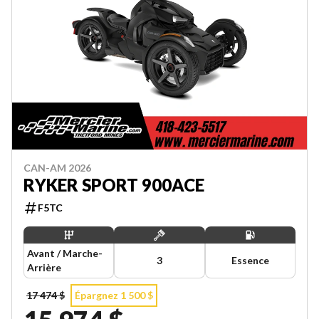
CAN-AM 2026
RYKER SPORT 900ACE
F5TC
Avant / Marche-
3
Essence
Arrière
17 474 $
Épargnez 1 500 $