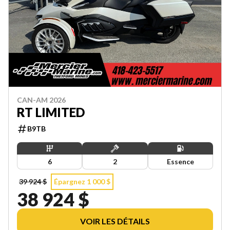
CAN-AM 2026
RT LIMITED
B9TB
6
2
Essence
39 924 $
Épargnez 1 000 $
38 924 $
VOIR LES DÉTAILS