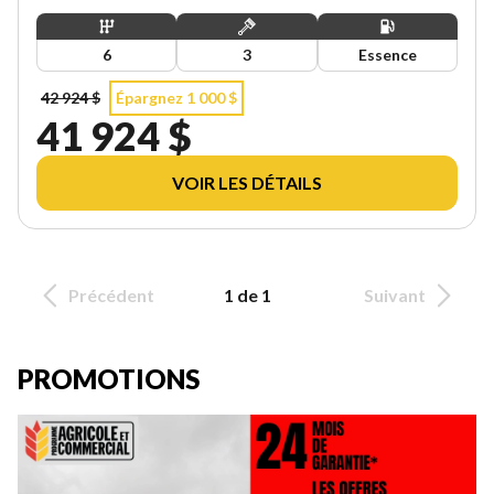
6
3
Essence
42 924 $
Épargnez 1 000 $
41 924 $
VOIR LES DÉTAILS
Précédent
1 de 1
Suivant
PROMOTIONS