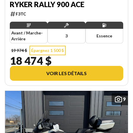
RYKER RALLY 900 ACE
F3TC
Avant / Marche-
3
Essence
Arrière
19 974 $
Épargnez 1 500 $
18 474 $
VOIR LES DÉTAILS
9