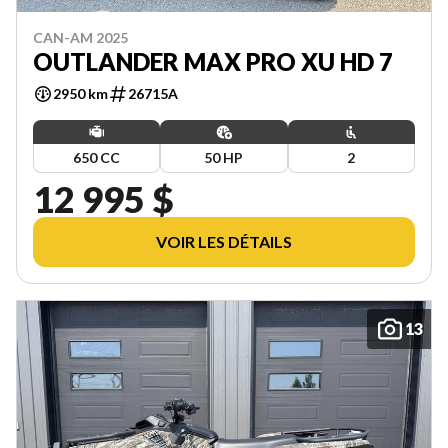
CAN-AM 2025
OUTLANDER MAX PRO XU HD 7
2950 km
26715A
650 CC
50 HP
2
12 995 $
VOIR LES DÉTAILS
13