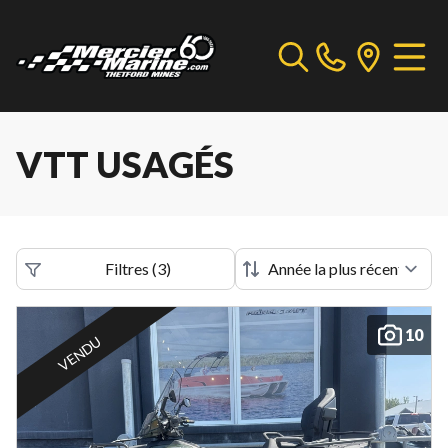
VTT USAGÉS
Filtres
(
3
)
10
VENDU