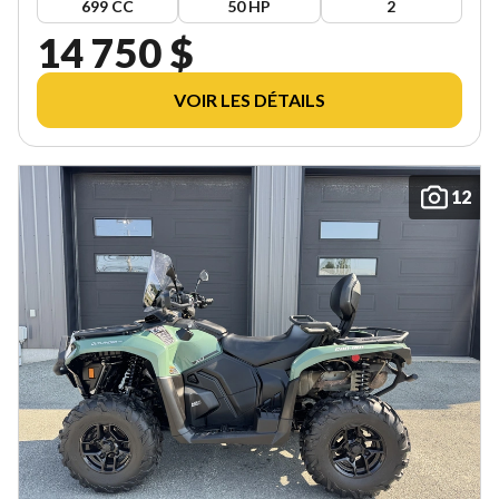
699 CC
50 HP
2
14 750 $
VOIR LES DÉTAILS
12