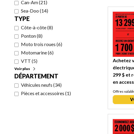
Can-Am
(
21
)
Sea-Doo
(
14
)
TYPE
Côte-à-côte
(
8
)
Ponton
(
8
)
Moto trois roues
(
6
)
Motomarine
(
6
)
Achetez 
VTT
(
5
)
électriqu
Voir plus
299 $ et 
DÉPARTEMENT
en access
Véhicules neufs
(
34
)
Offres valabl
Pièces et accessoires
(
1
)
V