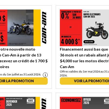
votre nouvelle moto
Financement aussi bas que
e Can-Am à partir de 13
36 mois et un rabais allant 
recevez un crédit de 1 700 $
$4,000 sur les motos élect
oires
Can-Am
Offres valides du 1er mai 2026 au 31 
es du 1er juillet au 31 août 2026.
2026.
OIR LA PROMOTION
VOIR LA PROMOTIO