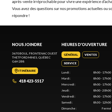
après-vente irréprochable pour vivre une expérience d’acha
Vous avez des questions sur nos promotions actuelles ou sou
répondre !
NOUS JOINDRE
HEURES D'OUVERTURE
3670 BOUL. FRONTENAC OUEST
GÉNÉRAL
VENTES
THETFORD MINES
, QUÉBEC
G6H 2B8
SERVICE
ITINÉRAIRE
Lundi
:
8h00 - 17h00
Mardi
:
8h00 - 17h00
418 423-5517
Mercredi
:
8h00 - 17h00
Jeudi
:
8h00 - 20h00
Vendredi
:
8h00 - 17h00
Samedi
:
8h30 - 12h00
Dimanche
:
Fermé