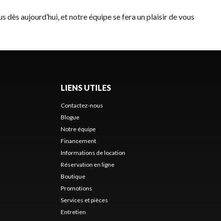
us
dès aujourd’hui, et notre équipe se fera un plaisir de vous
LIENS UTILES
Contactez-nous
Blogue
Notre équipe
Financement
Informations de location
Réservation en ligne
Boutique
Promotions
Services et pièces
Entretien