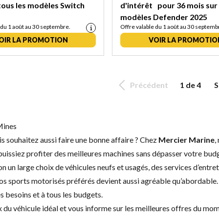
tous les modèles Switch
d'intérêt pour 36 mois sur
modèles Defender 2025
 du 1 août au 30 septembre.
Offre valable du 1 août au 30 septemb
OIR LA PROMOTION
VOIR LA PROMOTIO
Précédent
1 de 4
S
 Mines
s souhaitez aussi faire une bonne affaire ? Chez
Mercier Marine
,
uissiez profiter des meilleures machines sans dépasser votre bud
on un large choix de
véhicules neufs
et
usagés
, des
services d’entre
e vos sports motorisés préférés devient aussi agréable qu’abordable
 besoins et à tous les budgets.
 véhicule idéal et vous informe sur les meilleures offres du momen