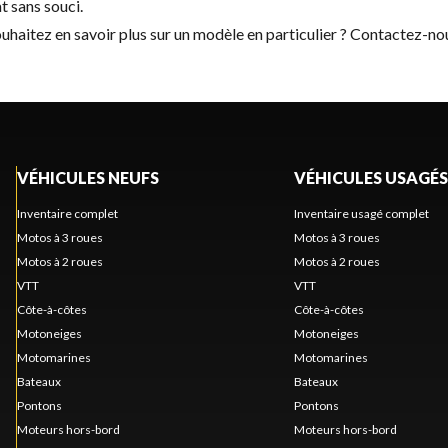
t sans souci.
haitez en savoir plus sur un modèle en particulier ?
Contactez-no
VÉHICULES NEUFS
VÉHICULES USAGÉS
Inventaire complet
Inventaire usagé complet
Motos à 3 roues
Motos à 3 roues
Motos à 2 roues
Motos à 2 roues
VTT
VTT
Côte-à-côtes
Côte-à-côtes
Motoneiges
Motoneiges
Motomarines
Motomarines
Bateaux
Bateaux
Pontons
Pontons
Moteurs hors-bord
Moteurs hors-bord