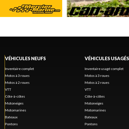
VÉHICULES NEUFS
VÉHICULES USAGÉS
Inventaire complet
Inventaire usagé complet
Motos à 3 roues
Motos à 3 roues
Motos à 2 roues
Motos à 2 roues
VTT
VTT
Côte-à-côtes
Côte-à-côtes
Motoneiges
Motoneiges
Motomarines
Motomarines
Bateaux
Bateaux
Pontons
Pontons