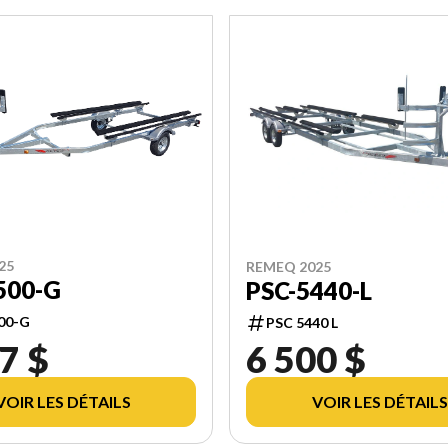
25
REMEQ 2025
500-G
PSC-5440-L
00-G
PSC 5440 L
7 $
6 500 $
VOIR LES DÉTAILS
VOIR LES DÉTAILS