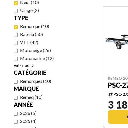
Neuf
(
10
)
Usagé
(
2
)
TYPE
Remorque
(
10
)
Bateau
(
50
)
VTT
(
42
)
Motoneige
(
26
)
Motomarine
(
12
)
Voir plus
CATÉGORIE
REMEQ 20
Remorques
(
10
)
PSC-2
MARQUE
PSC-27
Remeq
(
10
)
3 18
ANNÉE
2026
(
5
)
2025
(
4
)