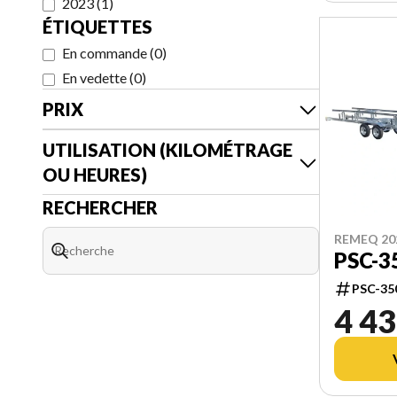
2023
(
1
)
ÉTIQUETTES
En commande
(
0
)
En vedette
(
0
)
PRIX
UTILISATION (KILOMÉTRAGE
OU HEURES)
RECHERCHER
REMEQ 20
PSC-3
PSC-35
4 43