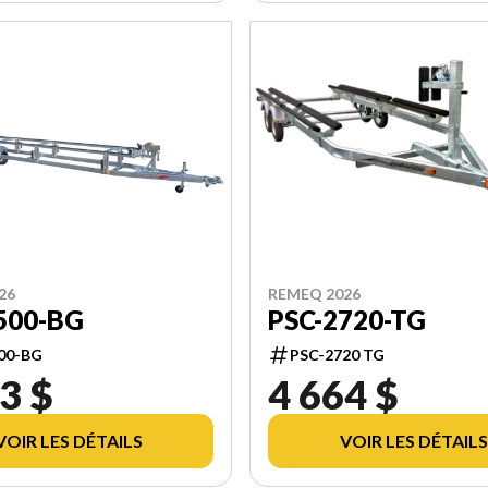
REMEQ 2026
26
PSC-2720-TG
500-BG
PSC-2720 TG
00-BG
3 $
4 664 $
VOIR LES DÉTAILS
VOIR LES DÉTAILS