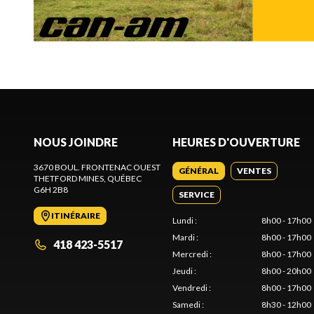
NOUS JOINDRE
HEURES D'OUVERTURE
3670 BOUL. FRONTENAC OUEST
GÉNÉRAL
VENTES
THETFORD MINES
, QUÉBEC
G6H 2B8
SERVICE
ITINÉRAIRE
Lundi
:
8h00 - 17h00
Mardi
:
8h00 - 17h00
418 423-5517
Mercredi
:
8h00 - 17h00
Jeudi
:
8h00 - 20h00
Vendredi
:
8h00 - 17h00
Samedi
:
8h30 - 12h00