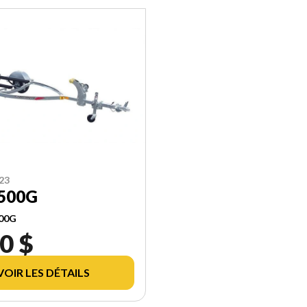
23
500G
00G
0 $
VOIR LES DÉTAILS