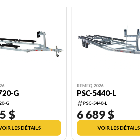
26
REMEQ 2026
720-G
PSC-5440-L
20-G
PSC-5440-L
5 $
6 689 $
VOIR LES DÉTAILS
VOIR LES DÉTAILS