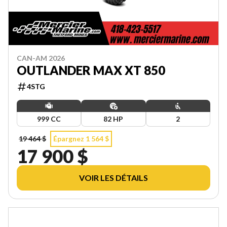
CAN-AM 2026
OUTLANDER MAX XT 850
4STG
999 CC
82 HP
2
19 464 $
Épargnez 1 564 $
17 900 $
VOIR LES DÉTAILS