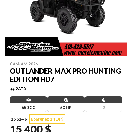
CAN-AM 2026
OUTLANDER MAX PRO HUNTING
EDITION HD7
2ATA
650 CC
50 HP
2
16 514 $
Épargnez 1 114 $
15 400 $