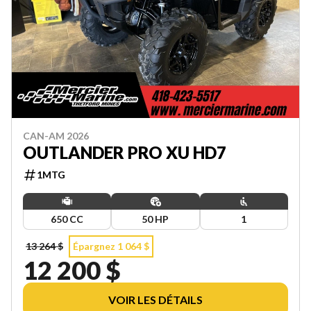
CAN-AM 2026
OUTLANDER PRO XU HD7
1MTG
650 CC
50 HP
1
13 264 $
Épargnez 1 064 $
12 200 $
VOIR LES DÉTAILS