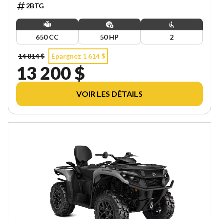
2BTG
650 CC
50 HP
2
14 814 $
Épargnez 1 614 $
13 200 $
VOIR LES DÉTAILS