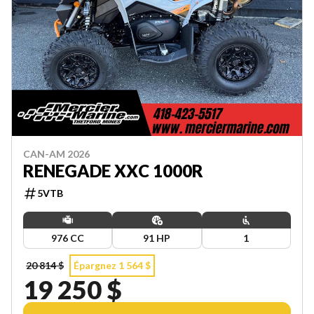
CAN-AM 2026
RENEGADE XXC 1000R
5VTB
976 CC
91 HP
1
20 814 $
Épargnez 1 564 $
19 250 $