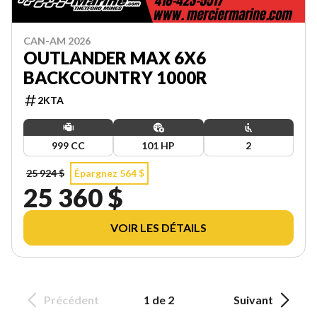
CAN-AM 2026
OUTLANDER MAX 6X6
BACKCOUNTRY 1000R
2KTA
999 CC
101 HP
2
25 924 $
Épargnez 564 $
25 360 $
VOIR LES DÉTAILS
Précédent
1 de 2
Suivant