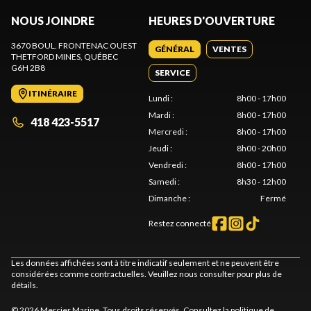
NOUS JOINDRE
HEURES D'OUVERTURE
3670 BOUL. FRONTENAC OUEST
GÉNÉRAL
VENTES
THETFORD MINES
, QUÉBEC
G6H 2B8
SERVICE
ITINÉRAIRE
Lundi
:
8h00 - 17h00
Mardi
:
8h00 - 17h00
418 423-5517
Mercredi
:
8h00 - 17h00
Jeudi
:
8h00 - 20h00
Vendredi
:
8h00 - 17h00
Samedi
:
8h30 - 12h00
Dimanche
:
Fermé
Restez connecté
Les données affichées sont à titre indicatif seulement et ne peuvent être
considérées comme contractuelles. Veuillez nous consulter pour plus de
détails.
© 2026 Mercier Marine. Tous droits réservés. Consultez la
politique de