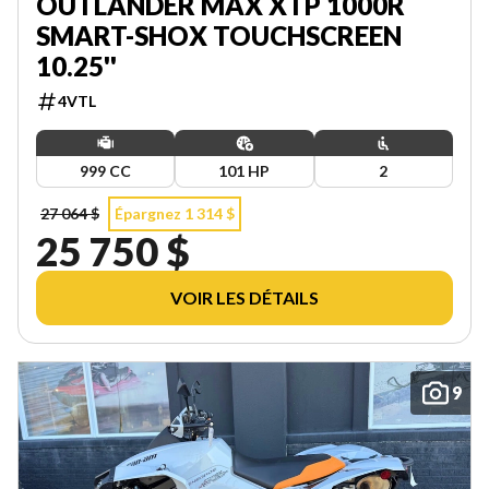
OUTLANDER MAX XTP 1000R
SMART-SHOX TOUCHSCREEN
10.25''
4VTL
999 CC
101 HP
2
27 064 $
Épargnez 1 314 $
25 750 $
VOIR LES DÉTAILS
9