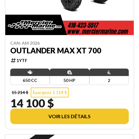
CAN-AM 2026
OUTLANDER MAX XT 700
1YTF
650 CC
50 HP
2
15 214 $
Épargnez 1 114 $
14 100 $
VOIR LES DÉTAILS