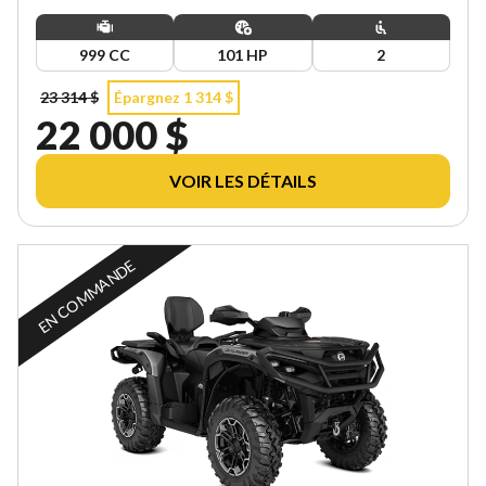
999 CC
101 HP
2
23 314 $
Épargnez 1 314 $
22 000 $
VOIR LES DÉTAILS
EN COMMANDE