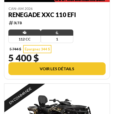
CAN-AM 2026
RENEGADE XXC 110 EFI
3LTB
112 CC
1
5 744 $
Épargnez 344 $
5 400 $
VOIR LES DÉTAILS
EN COMMANDE