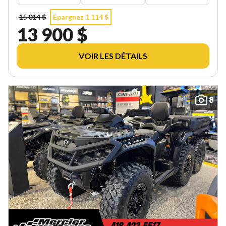
15 014 $
Épargnez 1 114 $
13 900 $
VOIR LES DÉTAILS
8