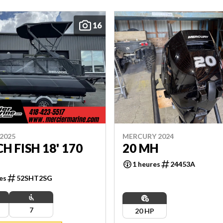
16
2025
MERCURY 2024
H FISH 18' 170
20 MH
1 heures
24453A
es
52SHT2SG
7
20 HP