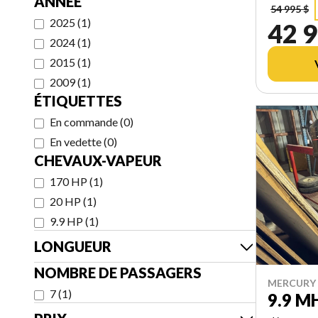
ANNÉE
54 995 $
2025
(
1
)
42 9
2024
(
1
)
2015
(
1
)
2009
(
1
)
ÉTIQUETTES
En commande
(
0
)
En vedette
(
0
)
CHEVAUX-VAPEUR
170 HP
(
1
)
20 HP
(
1
)
9.9 HP
(
1
)
LONGUEUR
NOMBRE DE PASSAGERS
MERCURY 
7
(
1
)
9.9 M