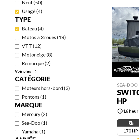
Neuf
(
50
)
Usagé
(
4
)
TYPE
Bateau
(
4
)
Motos à 3 roues
(
18
)
VTT
(
12
)
Motoneige
(
8
)
Remorque
(
2
)
Voir plus
CATÉGORIE
SEA-DOO 
Moteurs hors-bord
(
3
)
SWITC
Pontons
(
1
)
HP
MARQUE
16 heur
Mercury
(
2
)
Sea-Doo
(
1
)
170 HP
Yamaha
(
1
)