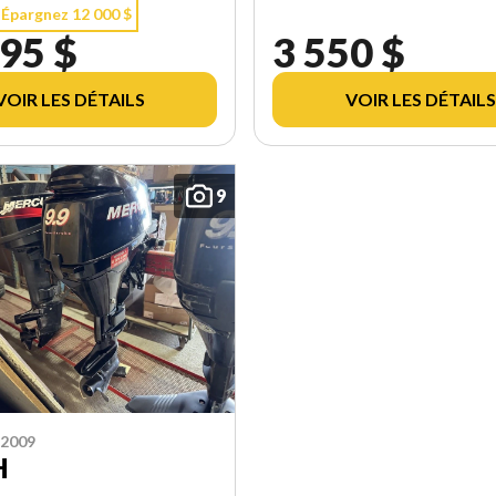
Épargnez 12 000 $
95 $
3 550 $
VOIR LES DÉTAILS
VOIR LES DÉTAILS
9
2009
H