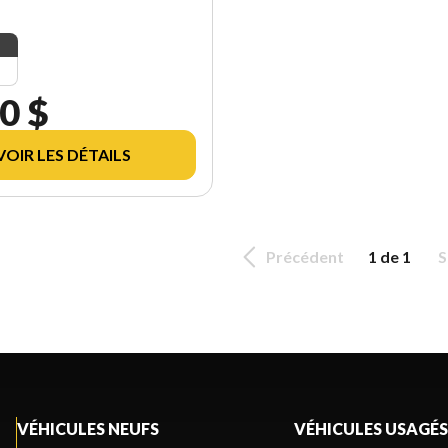
0 $
VOIR LES DÉTAILS
Précédent
1 de 1
S
VÉHICULES NEUFS
VÉHICULES USAGÉS