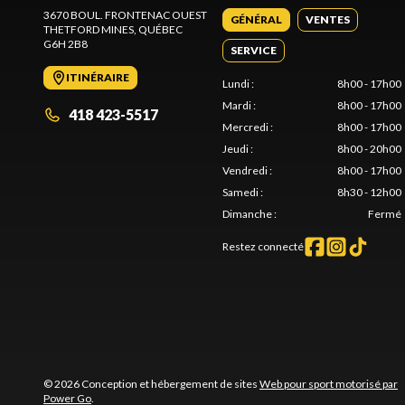
3670 BOUL. FRONTENAC OUEST
GÉNÉRAL
VENTES
THETFORD MINES
, QUÉBEC
G6H 2B8
SERVICE
ITINÉRAIRE
Lundi
:
8h00 - 17h00
Mardi
:
8h00 - 17h00
418 423-5517
Mercredi
:
8h00 - 17h00
Jeudi
:
8h00 - 20h00
Vendredi
:
8h00 - 17h00
Samedi
:
8h30 - 12h00
Dimanche
:
Fermé
Restez connecté
© 2026 Conception et hébergement de sites
Web pour sport motorisé par
Power Go
.