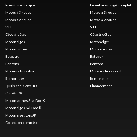
Inventaire complet
Inventaire usagé complet
Motos à 3 roues
Motos à 3 roues
Motos à 2 roues
Motos à 2 roues
VTT
VTT
Côte-à-côtes
Côte-à-côtes
Motoneiges
Motoneiges
Motomarines
Motomarines
Bateaux
Bateaux
Pontons
Pontons
Moteurs hors-bord
Moteurs hors-bord
Remorques
Remorques
Quais et élévateurs
Financement
Can-Am®
Motomarines Sea-Doo®
Motoneiges Ski-Doo®
Motoneiges Lynx®
Collection complète