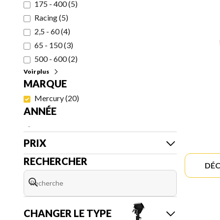
175 - 400
(
5
)
Racing
(
5
)
2,5 - 60
(
4
)
65 - 150
(
3
)
500 - 600
(
2
)
Voir plus
MARQUE
Mercury
(
20
)
ANNÉE
-
PRIX
RECHERCHER
DÉC
CHANGER LE TYPE