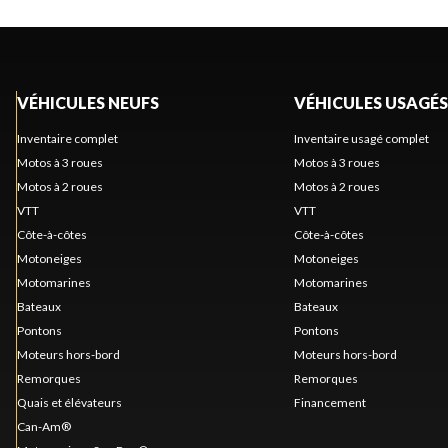
VÉHICULES NEUFS
VÉHICULES USAGÉS
Inventaire complet
Inventaire usagé complet
Motos à 3 roues
Motos à 3 roues
Motos à 2 roues
Motos à 2 roues
VTT
VTT
Côte-à-côtes
Côte-à-côtes
Motoneiges
Motoneiges
Motomarines
Motomarines
Bateaux
Bateaux
Pontons
Pontons
Moteurs hors-bord
Moteurs hors-bord
Remorques
Remorques
Quais et élévateurs
Financement
Can-Am®