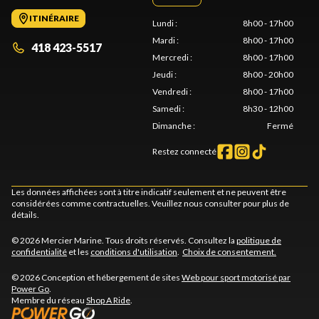
ITINÉRAIRE
Lundi
:
8h00 - 17h00
Mardi
:
8h00 - 17h00
418 423-5517
Mercredi
:
8h00 - 17h00
Jeudi
:
8h00 - 20h00
Vendredi
:
8h00 - 17h00
Samedi
:
8h30 - 12h00
Dimanche
:
Fermé
Restez connecté
Les données affichées sont à titre indicatif seulement et ne peuvent être
considérées comme contractuelles. Veuillez nous consulter pour plus de
détails.
© 2026 Mercier Marine. Tous droits réservés. Consultez la
politique de
confidentialité
et les
conditions d'utilisation
.
Choix de consentement.
© 2026 Conception et hébergement de sites
Web pour sport motorisé par
Power Go
.
Membre du réseau
Shop A Ride
.