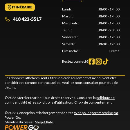
ITINÉRAIRE
Lundi
:
8h00 - 17h00
Mardi
:
8h00 - 17h00
418 423-5517
Mercredi
:
8h00 - 17h00
Jeudi
:
8h00 - 20h00
Vendredi
:
8h00 - 17h00
Samedi
:
8h30 - 12h00
Dimanche
:
Fermé
Restez connecté
Les données affichées sont à titre indicatif seulement et ne peuvent être
considérées comme contractuelles. Veuillez nous consulter pour plus de
détails.
© 2026 Mercier Marine. Tous droits réservés. Consultez la
politique de
confidentialité
et les
conditions d'utilisation
.
Choix de consentement.
© 2026 Conception et hébergement de sites
Web pour sport motorisé par
Power Go
.
Membre du réseau
Shop A Ride
.