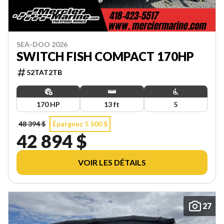
SEA-DOO 2026
SWITCH FISH COMPACT 170HP
52TAT2TB
170 HP
13 ft
5
48 394 $
Épargnez 5 500 $
42 894 $
VOIR LES DÉTAILS
27