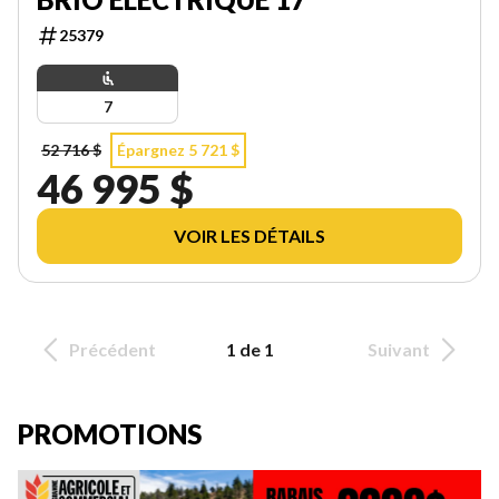
25379
7
52 716 $
Épargnez 5 721 $
46 995 $
VOIR LES DÉTAILS
Précédent
1 de 1
Suivant
PROMOTIONS