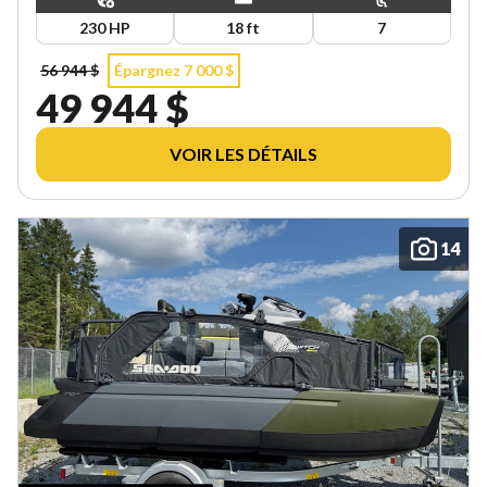
230 HP
18 ft
7
56 944 $
Épargnez 7 000 $
49 944 $
VOIR LES DÉTAILS
14