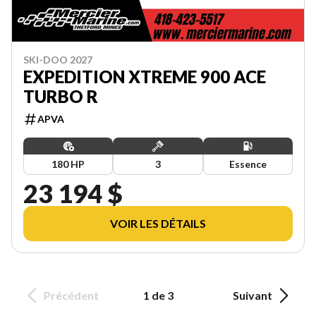
SKI-DOO 2027
EXPEDITION XTREME 900 ACE
TURBO R
APVA
180 HP
3
Essence
23 194 $
VOIR LES DÉTAILS
Précédent
1 de 3
Suivant