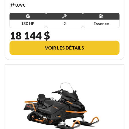
UJVC
130 HP
2
Essence
18 144 $
VOIR LES DÉTAILS