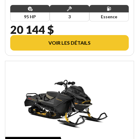
95 HP
3
Essence
20 144 $
VOIR LES DÉTAILS