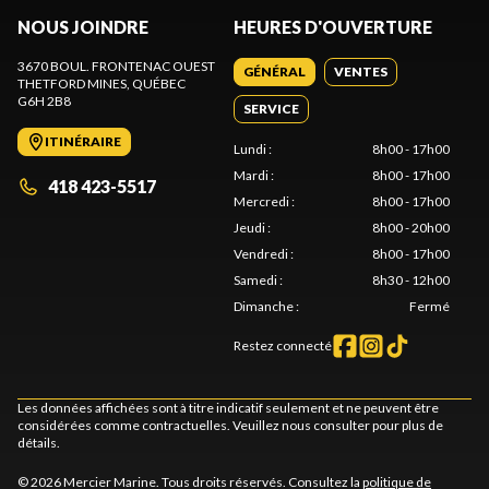
NOUS JOINDRE
HEURES D'OUVERTURE
3670 BOUL. FRONTENAC OUEST
GÉNÉRAL
VENTES
THETFORD MINES
, QUÉBEC
G6H 2B8
SERVICE
ITINÉRAIRE
Lundi
:
8h00 - 17h00
Mardi
:
8h00 - 17h00
418 423-5517
Mercredi
:
8h00 - 17h00
Jeudi
:
8h00 - 20h00
Vendredi
:
8h00 - 17h00
Samedi
:
8h30 - 12h00
Dimanche
:
Fermé
Restez connecté
Les données affichées sont à titre indicatif seulement et ne peuvent être
considérées comme contractuelles. Veuillez nous consulter pour plus de
détails.
© 2026 Mercier Marine. Tous droits réservés. Consultez la
politique de