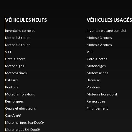
VÉHICULES NEUFS
VÉHICULES USAGÉS
Inventaire complet
Inventaire usagé complet
Motos à 3 roues
Motos à 3 roues
Motos à 2 roues
Motos à 2 roues
VTT
VTT
Côte-à-côtes
Côte-à-côtes
Motoneiges
Motoneiges
Motomarines
Motomarines
Bateaux
Bateaux
Pontons
Pontons
Moteurs hors-bord
Moteurs hors-bord
Remorques
Remorques
Quais et élévateurs
Financement
Can-Am®
Motomarines Sea-Doo®
Motoneiges Ski-Doo®