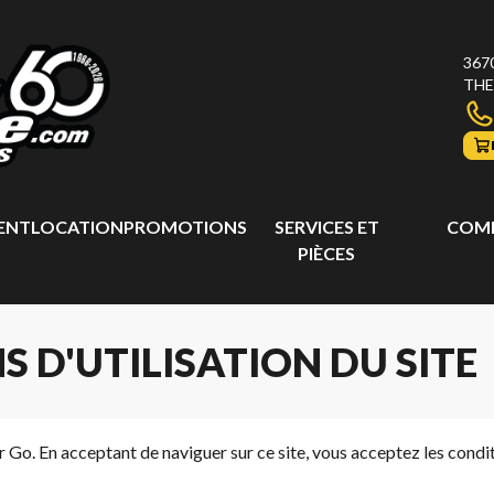
367
THE
ENT
LOCATION
PROMOTIONS
SERVICES ET
COMP
PIÈCES
 D'UTILISATION DU SITE
 Go. En acceptant de naviguer sur ce site, vous acceptez les conditi