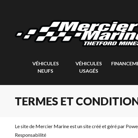
VÉHICULES
VÉHICULES
FINANCEM
NEUFS
USAGÉS
TERMES ET CONDITIONS
Le site de Mercier Marine est un site créé et géré par Power
Responsabilité