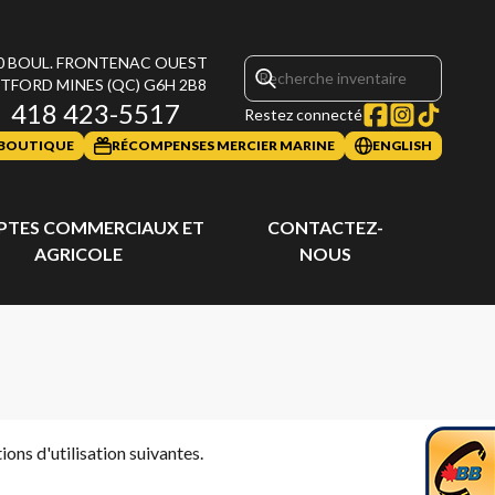
0 BOUL. FRONTENAC OUEST
TFORD MINES
(QC)
G6H 2B8
418 423-5517
Restez connecté
BOUTIQUE
RÉCOMPENSES MERCIER MARINE
ENGLISH
TES COMMERCIAUX ET
CONTACTEZ-
AGRICOLE
NOUS
ons d'utilisation suivantes.