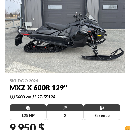
SKI-DOO 2024
MXZ X 600R 129''
5600 km
27-5512A
125 HP
2
Essence
9 950 $