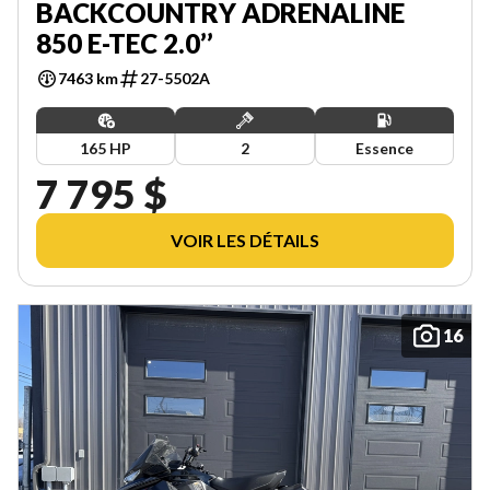
BACKCOUNTRY ADRENALINE
850 E-TEC 2.0’’
7463 km
27-5502A
165 HP
2
Essence
7 795 $
VOIR LES DÉTAILS
16