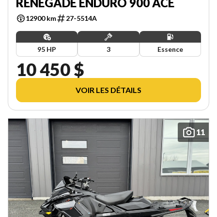
RENEGADE ENDURO 900 ACE
12900 km
27-5514A
95 HP
3
Essence
10 450 $
VOIR LES DÉTAILS
11