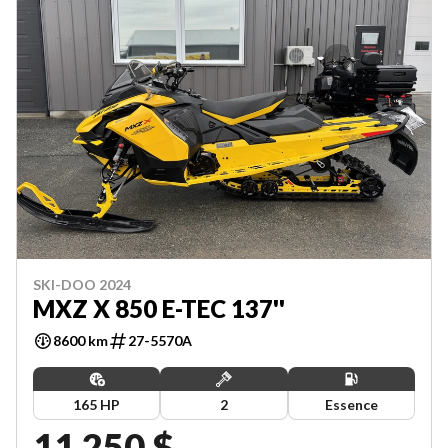
SKI-DOO 2024
MXZ X 850 E-TEC 137''
8600 km
27-5570A
165 HP
2
Essence
11 250 $