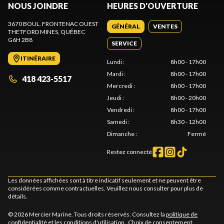
NOUS JOINDRE
HEURES D'OUVERTURE
3670 BOUL. FRONTENAC OUEST
GÉNÉRAL
VENTES
THETFORD MINES
, QUÉBEC
G6H 2B8
SERVICE
ITINÉRAIRE
Lundi
:
8h00 - 17h00
Mardi
:
8h00 - 17h00
418 423-5517
Mercredi
:
8h00 - 17h00
Jeudi
:
8h00 - 20h00
Vendredi
:
8h00 - 17h00
Samedi
:
8h30 - 12h00
Dimanche
:
Fermé
Restez connecté
Les données affichées sont à titre indicatif seulement et ne peuvent être
considérées comme contractuelles. Veuillez nous consulter pour plus de
détails.
© 2026 Mercier Marine. Tous droits réservés. Consultez la
politique de
confidentialité
et les
conditions d'utilisation
.
Choix de consentement.