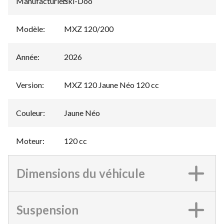
Manufacturier
Ski-Doo
:
Modèle
:
MXZ 120/200
Année
:
2026
Version
:
MXZ 120 Jaune Néo 120 cc
Couleur
:
Jaune Néo
Moteur
:
120 cc
Dimensions du véhicule
Suspension