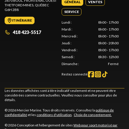
3670 BOUL. FRONTENAC OUEST
GÉNÉRAL
VENTES
THETFORD MINES
, QUÉBEC
G6H 2B8
SERVICE
ITINÉRAIRE
Lundi
:
8h00 - 17h00
Mardi
:
8h00 - 17h00
418 423-5517
Mercredi
:
8h00 - 17h00
Jeudi
:
8h00 - 20h00
Vendredi
:
8h00 - 17h00
Samedi
:
8h30 - 12h00
Dimanche
:
Fermé
Restez connecté
Les données affichées sont à titre indicatif seulement et ne peuvent être
considérées comme contractuelles. Veuillez nous consulter pour plus de
détails.
© 2026 Mercier Marine. Tous droits réservés. Consultez la
politique de
confidentialité
et les
conditions d'utilisation
.
Choix de consentement.
© 2026 Conception et hébergement de sites
Web pour sport motorisé par