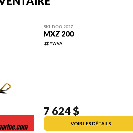
VENTAIRE
SKI-DOO 2027
MXZ 200
YWVA
7 624 $
VOIR LES DÉTAILS