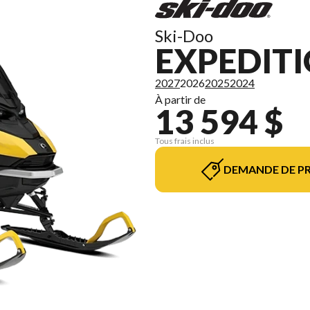
Ski-Doo
EXPEDITI
2027
2026
2025
2024
À partir de
13 594 $
Tous frais inclus
DEMANDE DE PR