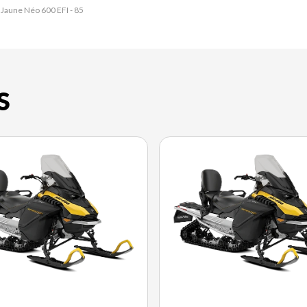
 Jaune Néo 600 EFI - 85
S