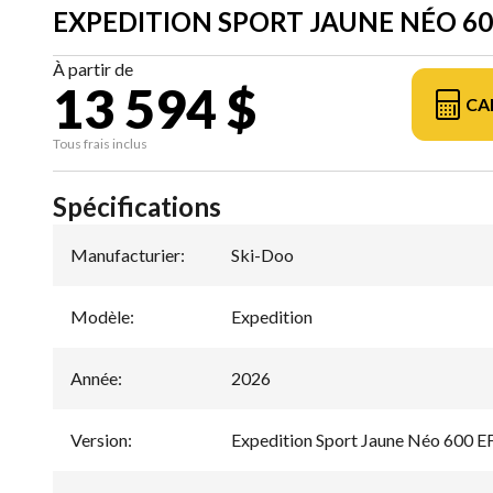
EXPEDITION SPORT JAUNE NÉO 600 
À partir de
13 594 $
CA
Tous frais inclus
Spécifications
Manufacturier
:
Ski-Doo
Modèle
:
Expedition
Année
:
2026
Version
:
Expedition Sport Jaune Néo 600 EF