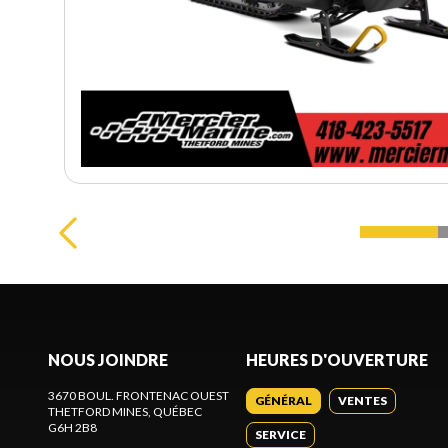
NOUS JOINDRE
HEURES D'OUVERTURE
3670 BOUL. FRONTENAC OUEST
GÉNÉRAL
VENTES
THETFORD MINES
, QUÉBEC
G6H 2B8
SERVICE