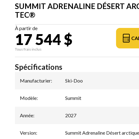
SUMMIT ADRENALINE DÉSERT ARC
TEC®
À partir de
17 544 $
CA
Tous frais inclus
Spécifications
Manufacturier
:
Ski-Doo
Modèle
:
Summit
Année
:
2027
Version
:
Summit Adrenaline Désert arctiq