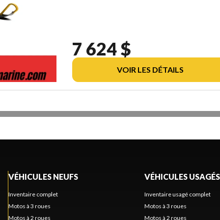
7 624 $
VOIR LES DÉTAILS
VÉHICULES NEUFS
VÉHICULES USAGÉS
Inventaire complet
Inventaire usagé complet
Motos à 3 roues
Motos à 3 roues
Motos à 2 roues
Motos à 2 roues