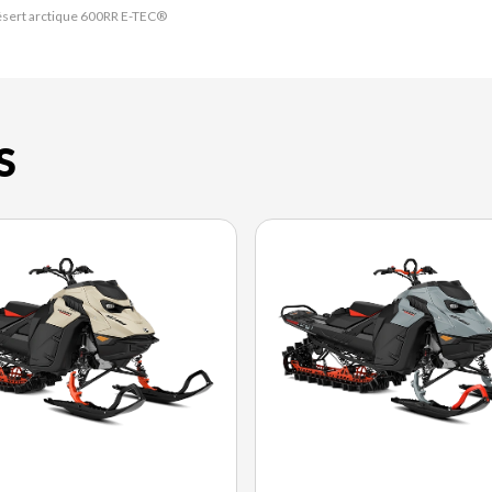
Désert arctique 600RR E-TEC®
S