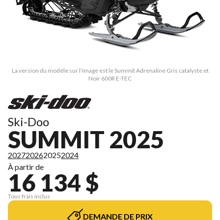
La version du modèle sur l'image est le Summit Adrenaline Gris catalyste et
Noir 600R E-TEC
Ski-Doo
SUMMIT 2025
2027
2026
2025
2024
À partir de
16 134 $
Tous frais inclus
DEMANDE DE PRIX