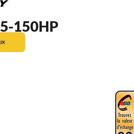
5-150HP
IX