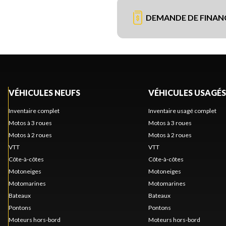
DEMANDE DE FINA
VÉHICULES NEUFS
VÉHICULES USAGÉS
Inventaire complet
Inventaire usagé complet
Motos à 3 roues
Motos à 3 roues
Motos à 2 roues
Motos à 2 roues
VTT
VTT
Côte-à-côtes
Côte-à-côtes
Motoneiges
Motoneiges
Motomarines
Motomarines
Bateaux
Bateaux
Pontons
Pontons
Moteurs hors-bord
Moteurs hors-bord