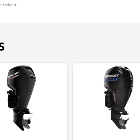
urStroke 90
S