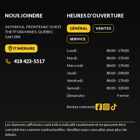
NOUS JOINDRE
HEURES D'OUVERTURE
3670 BOUL. FRONTENAC OUEST
GÉNÉRAL
VENTES
THETFORD MINES
, QUÉBEC
G6H 2B8
SERVICE
ITINÉRAIRE
Lundi
:
8h00 - 17h00
Mardi
:
8h00 - 17h00
418 423-5517
Mercredi
:
8h00 - 17h00
Jeudi
:
8h00 - 20h00
Vendredi
:
8h00 - 17h00
Samedi
:
8h30 - 12h00
Dimanche
:
Fermé
Restez connecté
Les données affichées sont à titre indicatif seulement et ne peuvent être
considérées comme contractuelles. Veuillez nous consulter pour plus de
détails.