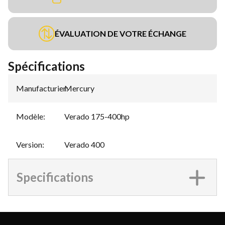
ÉVALUATION DE VOTRE ÉCHANGE
Spécifications
Manufacturier
Mercury
:
Modèle
:
Verado 175-400hp
Version
:
Verado 400
Specifications