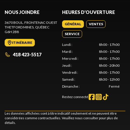
NOUS JOINDRE
HEURES D'OUVERTURE
3670 BOUL. FRONTENAC OUEST
GÉNÉRAL
VENTES
THETFORD MINES
, QUÉBEC
G6H 2B8
SERVICE
ITINÉRAIRE
Lundi
:
8h00 - 17h00
Mardi
:
8h00 - 17h00
418 423-5517
Mercredi
:
8h00 - 17h00
Jeudi
:
8h00 - 20h00
Vendredi
:
8h00 - 17h00
Samedi
:
8h30 - 12h00
Dimanche
:
Fermé
Restez connecté
Les données affichées sont à titre indicatif seulement et ne peuvent être
considérées comme contractuelles. Veuillez nous consulter pour plus de
détails.