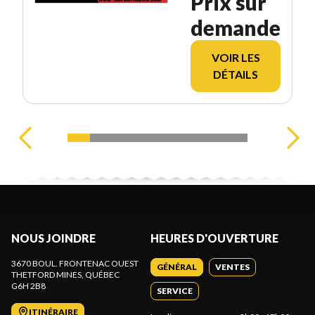
Prix sur
demande
VOIR LES
DÉTAILS
NOUS JOINDRE
HEURES D'OUVERTURE
3670 BOUL. FRONTENAC OUEST
GÉNÉRAL
VENTES
THETFORD MINES
, QUÉBEC
G6H 2B8
SERVICE
ITINÉRAIRE