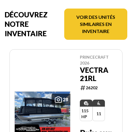
DÉCOUVREZ
VOIR DES UNITÉS
NOTRE
SIMILAIRES EN
INVENTAIRE
INVENTAIRE
PRINCECRAFT
2026
VECTRA
21RL
26202
28
115
11
HP