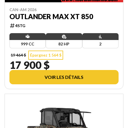
CAN-AM 2026
OUTLANDER MAX XT 850
4STG
999 CC
82 HP
2
19 464 $
Épargnez 1 564 $
17 900 $
VOIR LES DÉTAILS