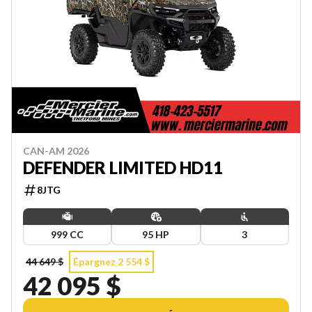
CAN-AM 2026
DEFENDER LIMITED HD11
8JTG
999 CC
95 HP
3
44 649 $
Épargnez 2 554 $
42 095 $