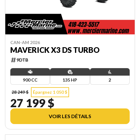
CAN-AM 2026
MAVERICK X3 DS TURBO
9DTB
900 CC
135 HP
2
28 249 $
Épargnez 1 050 $
27 199 $
VOIR LES DÉTAILS