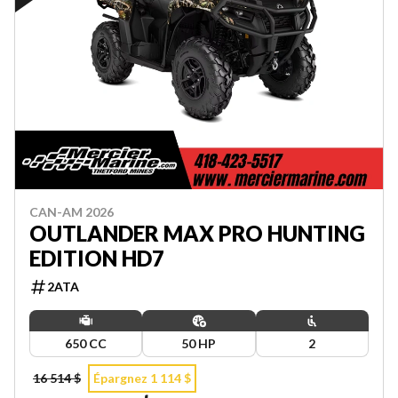
CAN-AM 2026
OUTLANDER MAX PRO HUNTING
EDITION HD7
2ATA
650 CC
50 HP
2
16 514 $
Épargnez 1 114 $