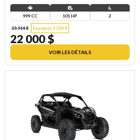
999 CC
101 HP
2
23 314 $
Épargnez 1 314 $
22 000 $
VOIR LES DÉTAILS