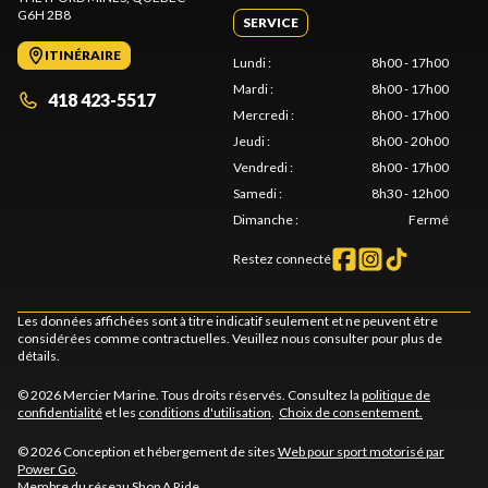
G6H 2B8
SERVICE
ITINÉRAIRE
Lundi
:
8h00 - 17h00
Mardi
:
8h00 - 17h00
418 423-5517
Mercredi
:
8h00 - 17h00
Jeudi
:
8h00 - 20h00
Vendredi
:
8h00 - 17h00
Samedi
:
8h30 - 12h00
Dimanche
:
Fermé
Restez connecté
Les données affichées sont à titre indicatif seulement et ne peuvent être
considérées comme contractuelles. Veuillez nous consulter pour plus de
détails.
© 2026 Mercier Marine. Tous droits réservés. Consultez la
politique de
confidentialité
et les
conditions d'utilisation
.
Choix de consentement.
© 2026 Conception et hébergement de sites
Web pour sport motorisé par
Power Go
.
Membre du réseau
Shop A Ride
.