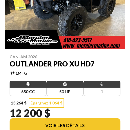
CAN-AM 2026
OUTLANDER PRO XU HD7
1MTG
650 CC
50 HP
1
13 264 $
Épargnez 1 064 $
12 200 $
VOIR LES DÉTAILS