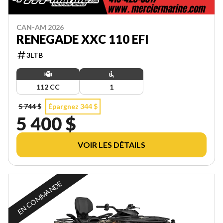
CAN-AM 2026
RENEGADE XXC 110 EFI
3LTB
112 CC
1
5 744 $
Épargnez 344 $
5 400 $
VOIR LES DÉTAILS
EN COMMANDE