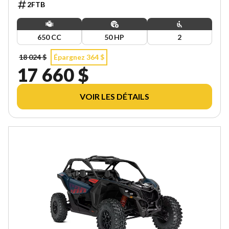
2FTB
650 CC
50 HP
2
18 024 $
Épargnez 364 $
17 660 $
VOIR LES DÉTAILS