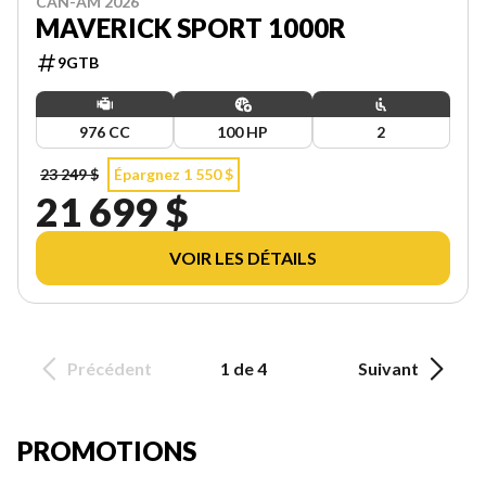
CAN-AM 2026
MAVERICK SPORT 1000R
9GTB
976 CC
100 HP
2
23 249 $
Épargnez 1 550 $
21 699 $
VOIR LES DÉTAILS
Précédent
1 de 4
Suivant
PROMOTIONS