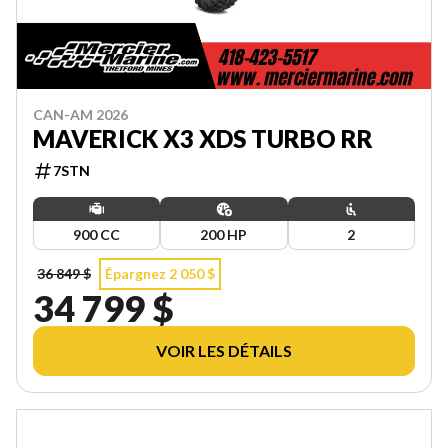
CAN-AM 2026
MAVERICK X3 XDS TURBO RR
7STN
900 CC
200 HP
2
36 849 $
Épargnez 2 050 $
34 799 $
VOIR LES DÉTAILS