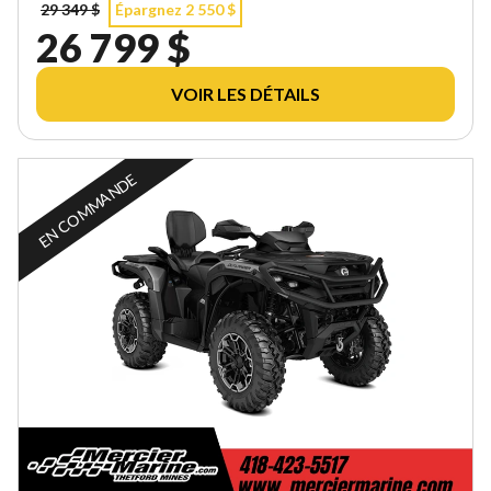
29 349 $
Épargnez 2 550 $
26 799 $
VOIR LES DÉTAILS
EN COMMANDE