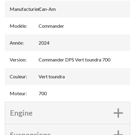
Manufacturier
Can-Am
:
Modèle
:
Commander
Année
:
2024
Version
:
Commander DPS Vert toundra 700
Couleur
:
Vert toundra
Moteur
:
700
Engine
Suspensions