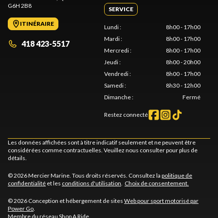
G6H 2B8
SERVICE
ITINÉRAIRE
Lundi
:
8h00 - 17h00
Mardi
:
8h00 - 17h00
418 423-5517
Mercredi
:
8h00 - 17h00
Jeudi
:
8h00 - 20h00
Vendredi
:
8h00 - 17h00
Samedi
:
8h30 - 12h00
Dimanche
:
Fermé
Restez connecté
Les données affichées sont à titre indicatif seulement et ne peuvent être
considérées comme contractuelles. Veuillez nous consulter pour plus de
détails.
© 2026 Mercier Marine. Tous droits réservés. Consultez la
politique de
confidentialité
et les
conditions d'utilisation
.
Choix de consentement.
© 2026 Conception et hébergement de sites
Web pour sport motorisé par
Power Go
.
Membre du réseau
Shop A Ride
.