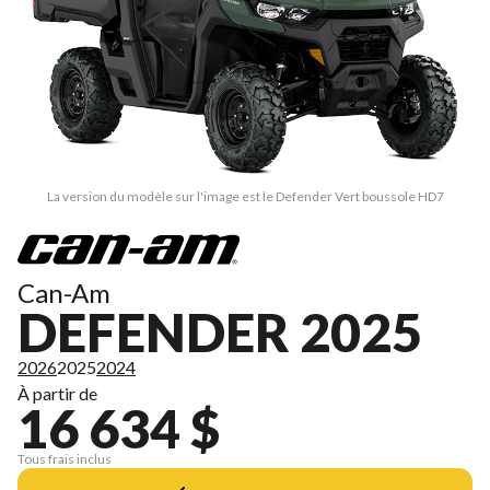
La version du modèle sur l'image est le Defender Vert boussole HD7
Can-Am
DEFENDER 2025
2026
2025
2024
À partir de
16 634 $
Tous frais inclus