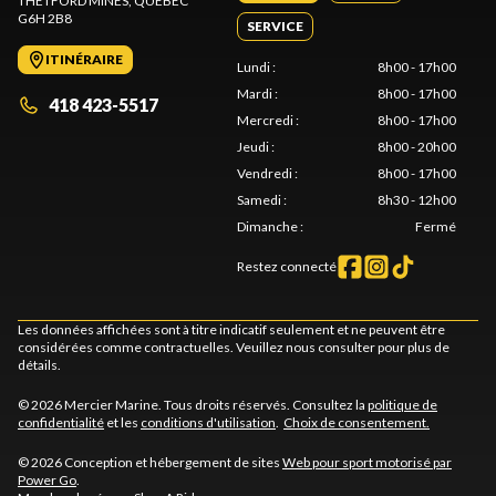
THETFORD MINES
, QUÉBEC
G6H 2B8
SERVICE
ITINÉRAIRE
Lundi
:
8h00 - 17h00
Mardi
:
8h00 - 17h00
418 423-5517
Mercredi
:
8h00 - 17h00
Jeudi
:
8h00 - 20h00
Vendredi
:
8h00 - 17h00
Samedi
:
8h30 - 12h00
Dimanche
:
Fermé
Restez connecté
Les données affichées sont à titre indicatif seulement et ne peuvent être
considérées comme contractuelles. Veuillez nous consulter pour plus de
détails.
© 2026 Mercier Marine. Tous droits réservés. Consultez la
politique de
confidentialité
et les
conditions d'utilisation
.
Choix de consentement.
© 2026 Conception et hébergement de sites
Web pour sport motorisé par
Power Go
.