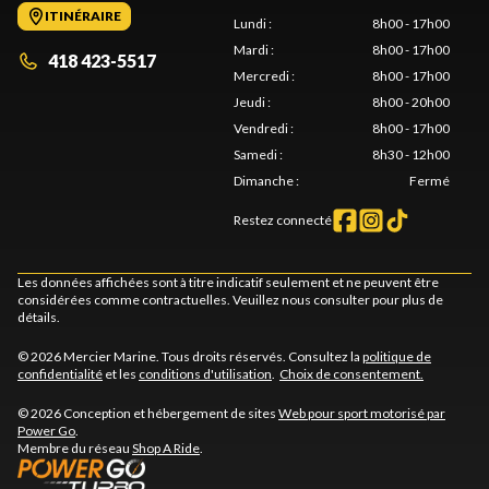
ITINÉRAIRE
Lundi
:
8h00 - 17h00
Mardi
:
8h00 - 17h00
418 423-5517
Mercredi
:
8h00 - 17h00
Jeudi
:
8h00 - 20h00
Vendredi
:
8h00 - 17h00
Samedi
:
8h30 - 12h00
Dimanche
:
Fermé
Restez connecté
Les données affichées sont à titre indicatif seulement et ne peuvent être
considérées comme contractuelles. Veuillez nous consulter pour plus de
détails.
© 2026 Mercier Marine. Tous droits réservés. Consultez la
politique de
confidentialité
et les
conditions d'utilisation
.
Choix de consentement.
© 2026 Conception et hébergement de sites
Web pour sport motorisé par
Power Go
.
Membre du réseau
Shop A Ride
.