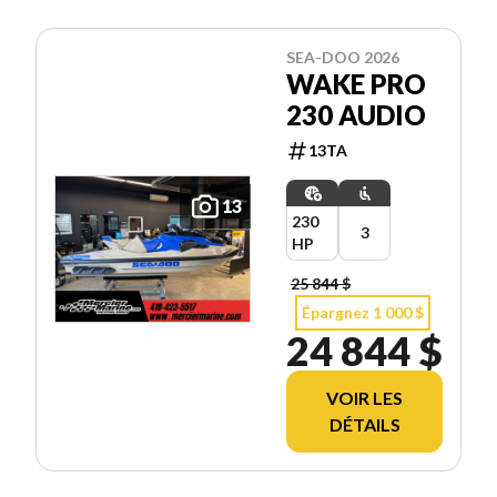
SEA-DOO 2026
WAKE PRO
230 AUDIO
13TA
13
230
3
HP
25 844 $
Épargnez 1 000 $
24 844 $
VOIR LES
DÉTAILS