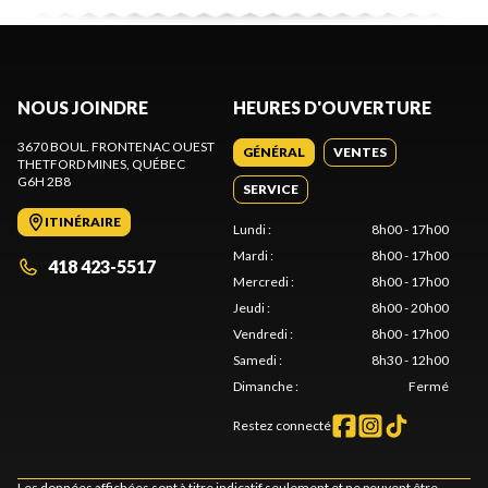
NOUS JOINDRE
HEURES D'OUVERTURE
3670 BOUL. FRONTENAC OUEST
GÉNÉRAL
VENTES
THETFORD MINES
, QUÉBEC
G6H 2B8
SERVICE
ITINÉRAIRE
Lundi
:
8h00 - 17h00
Mardi
:
8h00 - 17h00
418 423-5517
Mercredi
:
8h00 - 17h00
Jeudi
:
8h00 - 20h00
Vendredi
:
8h00 - 17h00
Samedi
:
8h30 - 12h00
Dimanche
:
Fermé
Restez connecté
Les données affichées sont à titre indicatif seulement et ne peuvent être