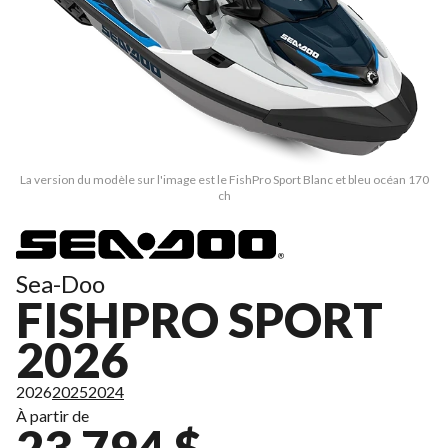
La version du modèle sur l'image est le FishPro Sport Blanc et bleu océan 170
ch
Sea-Doo
FISHPRO SPORT
2026
2026
2025
2024
À partir de
23 794 $