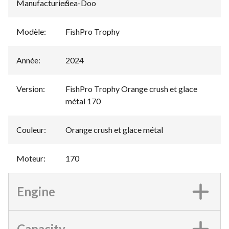
Manufacturier
Sea-Doo
:
Modèle
:
FishPro Trophy
Année
:
2024
Version
:
FishPro Trophy Orange crush et glace
métal 170
Couleur
:
Orange crush et glace métal
Moteur
:
170
Engine
Capacity