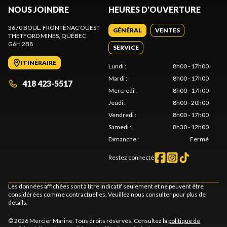
NOUS JOINDRE
HEURES D'OUVERTURE
3670 BOUL. FRONTENAC OUEST
GÉNÉRAL
VENTES
THETFORD MINES
, QUÉBEC
G6H 2B8
SERVICE
ITINÉRAIRE
Lundi
:
8h00 - 17h00
Mardi
:
8h00 - 17h00
418 423-5517
Mercredi
:
8h00 - 17h00
Jeudi
:
8h00 - 20h00
Vendredi
:
8h00 - 17h00
Samedi
:
8h30 - 12h00
Dimanche
:
Fermé
Restez connecté
Les données affichées sont à titre indicatif seulement et ne peuvent être
considérées comme contractuelles. Veuillez nous consulter pour plus de
détails.
© 2026 Mercier Marine. Tous droits réservés. Consultez la
politique de