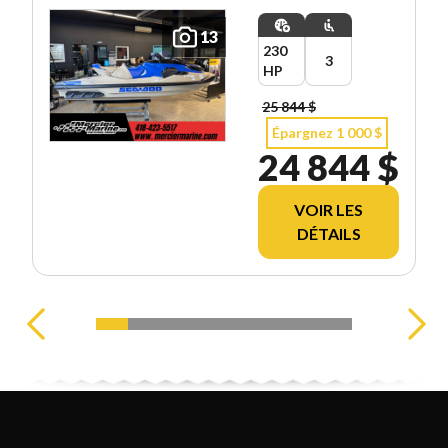
13
230
3
HP
25 844 $
Épargnez 1 000 $
24 844 $
VOIR LES
DÉTAILS