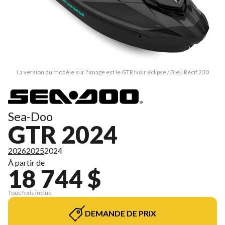
La version du modèle sur l'image est le GTR Noir éclipse / Bleu Récif 230
Sea-Doo
GTR 2024
2026
2025
2024
À partir de
18 744 $
Tous frais inclus
DEMANDE DE PRIX