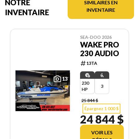
NOTRE
SIMILAIRES EN
INVENTAIRE
INVENTAIRE
SEA-DOO 2026
WAKE PRO
230 AUDIO
13TA
13
230
3
HP
25 844 $
Épargnez 1 000 $
24 844 $
VOIR LES