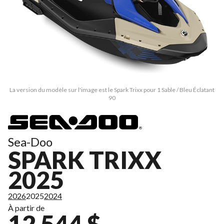
La version du modèle sur l'image est le Spark Trixx pour 1 Sable / Bleu Éclatant
90
Sea-Doo
SPARK TRIXX
2025
2026
2025
2024
À partir de
12 544 $