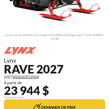
La version du modèle sur l'image est le RAVE RE Rouge vipère / Noir 600RR E-
TEC®
Lynx
RAVE 2027
2027
2026
2025
2024
À partir de
23 944 $
Tous frais inclus
DEMANDE DE PRIX