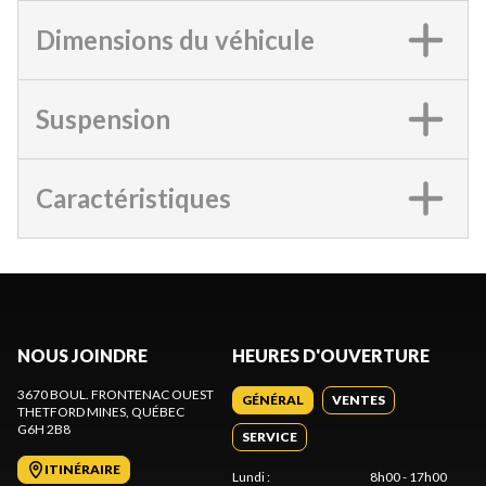
Dimensions du véhicule
Suspension
Caractéristiques
NOUS JOINDRE
HEURES D'OUVERTURE
3670 BOUL. FRONTENAC OUEST
GÉNÉRAL
VENTES
THETFORD MINES
, QUÉBEC
G6H 2B8
SERVICE
ITINÉRAIRE
Lundi
:
8h00 - 17h00