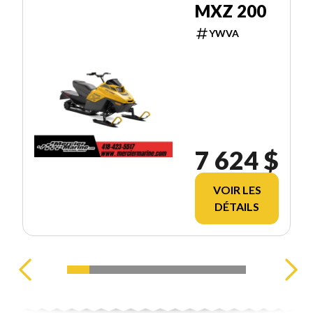
MXZ 200
YWVA
7 624 $
VOIR LES
DÉTAILS