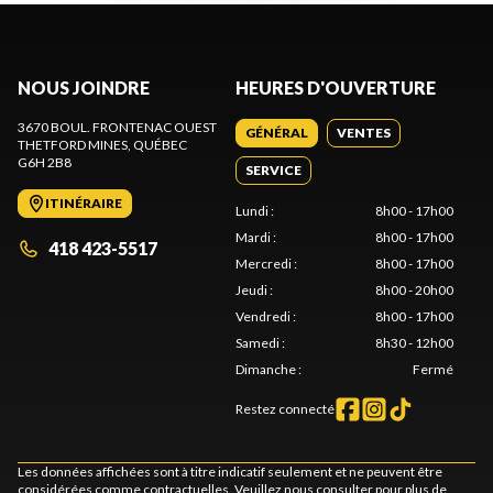
NOUS JOINDRE
HEURES D'OUVERTURE
3670 BOUL. FRONTENAC OUEST
GÉNÉRAL
VENTES
THETFORD MINES
, QUÉBEC
G6H 2B8
SERVICE
ITINÉRAIRE
Lundi
:
8h00 - 17h00
Mardi
:
8h00 - 17h00
418 423-5517
Mercredi
:
8h00 - 17h00
Jeudi
:
8h00 - 20h00
Vendredi
:
8h00 - 17h00
Samedi
:
8h30 - 12h00
Dimanche
:
Fermé
Restez connecté
Les données affichées sont à titre indicatif seulement et ne peuvent être
considérées comme contractuelles. Veuillez nous consulter pour plus de