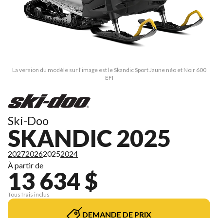
La version du modèle sur l'image est le Skandic Sport Jaune néo et Noir 600
EFI
Ski-Doo
SKANDIC 2025
2027
2026
2025
2024
À partir de
13 634 $
Tous frais inclus
DEMANDE DE PRIX