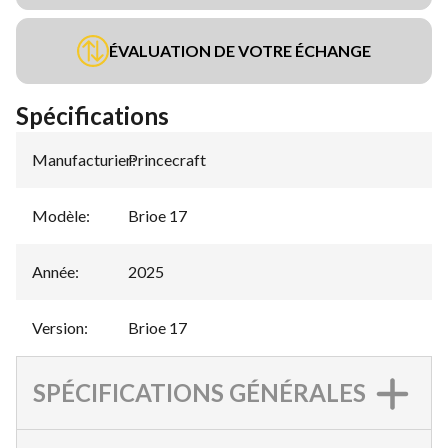
ÉVALUATION DE VOTRE ÉCHANGE
Spécifications
Manufacturier
Princecraft
:
Modèle
:
Brioe 17
Année
:
2025
Version
:
Brioe 17
SPÉCIFICATIONS GÉNÉRALES