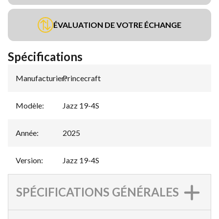
ÉVALUATION DE VOTRE ÉCHANGE
Spécifications
Manufacturier
Princecraft
:
Modèle
:
Jazz 19-4S
Année
:
2025
Version
:
Jazz 19-4S
SPÉCIFICATIONS GÉNÉRALES