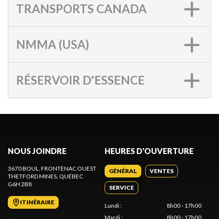
TRANSPORTS CANADA
NMMA (USA)
RÉSERVOIR D'ESSENCE
NOUS JOINDRE
HEURES D'OUVERTURE
3670 BOUL. FRONTENAC OUEST
GÉNÉRAL
VENTES
THETFORD MINES
, QUÉBEC
G6H 2B8
SERVICE
ITINÉRAIRE
Lundi
:
8h00 - 17h00
Mardi
:
8h00 - 17h00