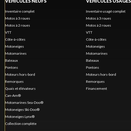
VÉHICULES NEUFS
VÉHICULES USAGÉS
Inventaire complet
Inventaire usagé complet
Motos à 3 roues
Motos à 3 roues
Motos à 2 roues
Motos à 2 roues
VTT
VTT
Côte-à-côtes
Côte-à-côtes
Motoneiges
Motoneiges
Motomarines
Motomarines
Bateaux
Bateaux
Pontons
Pontons
Moteurs hors-bord
Moteurs hors-bord
Remorques
Remorques
Quais et élévateurs
Financement
Can-Am®
Motomarines Sea-Doo®
Motoneiges Ski-Doo®
Motoneiges Lynx®
Collection complète