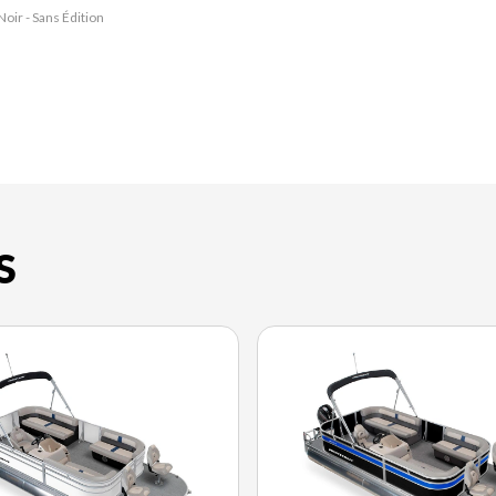
Noir - Sans Édition
La version du modè
S