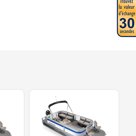
le sur l'image est le Jazz 21-2S Noir - Sans Édition