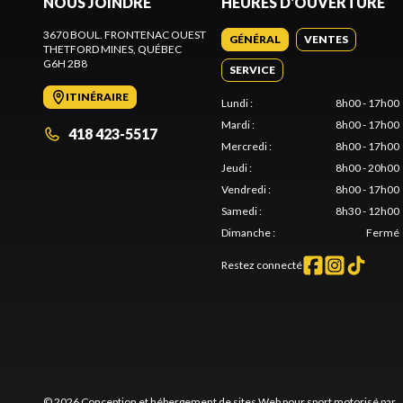
NOUS JOINDRE
HEURES D'OUVERTURE
3670 BOUL. FRONTENAC OUEST
GÉNÉRAL
VENTES
THETFORD MINES
, QUÉBEC
G6H 2B8
SERVICE
ITINÉRAIRE
Lundi
:
8h00 - 17h00
Mardi
:
8h00 - 17h00
418 423-5517
Mercredi
:
8h00 - 17h00
Jeudi
:
8h00 - 20h00
Vendredi
:
8h00 - 17h00
Samedi
:
8h30 - 12h00
Dimanche
:
Fermé
Restez connecté
© 2026 Conception et hébergement de sites
Web pour sport motorisé par