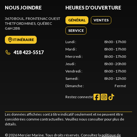
NOUS JOINDRE
HEURES D'OUVERTURE
3670 BOUL. FRONTENAC OUEST
GÉNÉRAL
VENTES
THETFORD MINES
, QUÉBEC
G6H 2B8
SERVICE
ITINÉRAIRE
Lundi
:
8h00 - 17h00
Mardi
:
8h00 - 17h00
418 423-5517
Mercredi
:
8h00 - 17h00
Jeudi
:
8h00 - 20h00
Vendredi
:
8h00 - 17h00
Samedi
:
8h30 - 12h00
Dimanche
:
Fermé
Restez connecté
Les données affichées sont à titre indicatif seulement et ne peuvent être
considérées comme contractuelles. Veuillez nous consulter pour plus de
détails.
© 2026 Mercier Marine. Tous droits réservés. Consultez la
politique de