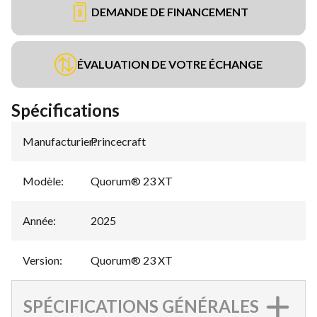
DEMANDE DE FINANCEMENT
ÉVALUATION DE VOTRE ÉCHANGE
Spécifications
Manufacturier
Princecraft
:
Modèle
:
Quorum® 23 XT
Année
:
2025
Version
:
Quorum® 23 XT
SPÉCIFICATIONS GÉNÉRALES