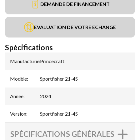
DEMANDE DE FINANCEMENT
ÉVALUATION DE VOTRE ÉCHANGE
Spécifications
Manufacturier
Princecraft
:
Modèle
:
Sportfisher 21-4S
Année
:
2024
Version
:
Sportfisher 21-4S
SPÉCIFICATIONS GÉNÉRALES