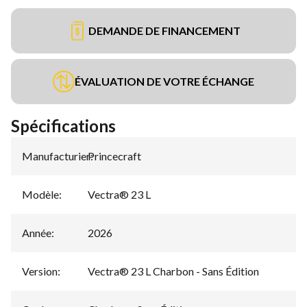
DEMANDE DE FINANCEMENT
ÉVALUATION DE VOTRE ÉCHANGE
Spécifications
Manufacturier
Princecraft
:
Modèle
:
Vectra® 23 L
Année
:
2026
Version
:
Vectra® 23 L Charbon - Sans Édition