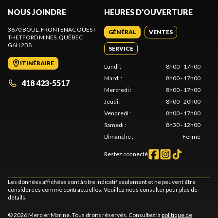
NOUS JOINDRE
HEURES D'OUVERTURE
3670 BOUL. FRONTENAC OUEST
GÉNÉRAL
VENTES
THETFORD MINES
, QUÉBEC
G6H 2B8
SERVICE
ITINÉRAIRE
Lundi
:
8h00 - 17h00
Mardi
:
8h00 - 17h00
418 423-5517
Mercredi
:
8h00 - 17h00
Jeudi
:
8h00 - 20h00
Vendredi
:
8h00 - 17h00
Samedi
:
8h30 - 12h00
Dimanche
:
Fermé
Restez connecté
Les données affichées sont à titre indicatif seulement et ne peuvent être
considérées comme contractuelles. Veuillez nous consulter pour plus de
détails.
© 2026 Mercier Marine. Tous droits réservés. Consultez la
politique de