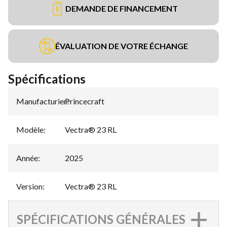
DEMANDE DE FINANCEMENT
ÉVALUATION DE VOTRE ÉCHANGE
Spécifications
Manufacturier
Princecraft
:
Modèle
:
Vectra® 23 RL
Année
:
2025
Version
:
Vectra® 23 RL
SPÉCIFICATIONS GÉNÉRALES