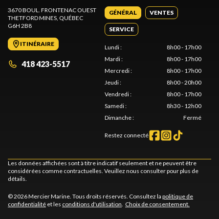
3670 BOUL. FRONTENAC OUEST
GÉNÉRAL
VENTES
THETFORD MINES
, QUÉBEC
G6H 2B8
SERVICE
ITINÉRAIRE
Lundi
:
8h00 - 17h00
Mardi
:
8h00 - 17h00
418 423-5517
Mercredi
:
8h00 - 17h00
Jeudi
:
8h00 - 20h00
Vendredi
:
8h00 - 17h00
Samedi
:
8h30 - 12h00
Dimanche
:
Fermé
Restez connecté
Les données affichées sont à titre indicatif seulement et ne peuvent être
considérées comme contractuelles. Veuillez nous consulter pour plus de
détails.
© 2026 Mercier Marine. Tous droits réservés. Consultez la
politique de
confidentialité
et les
conditions d'utilisation
.
Choix de consentement.