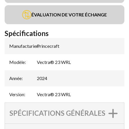
ÉVALUATION DE VOTRE ÉCHANGE
Spécifications
Manufacturier
Princecraft
:
Modèle
:
Vectra® 23 WRL
Année
:
2024
Version
:
Vectra® 23 WRL
SPÉCIFICATIONS GÉNÉRALES