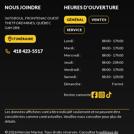
NOUS JOINDRE
HEURES D'OUVERTURE
3670 BOUL. FRONTENAC OUEST
GÉNÉRAL
VENTES
THETFORD MINES
, QUÉBEC
G6H 2B8
SERVICE
ITINÉRAIRE
Lundi
:
8h00 - 17h00
Mardi
:
8h00 - 17h00
418 423-5517
Mercredi
:
8h00 - 17h00
Jeudi
:
8h00 - 20h00
Vendredi
:
8h00 - 17h00
Samedi
:
8h30 - 12h00
Dimanche
:
Fermé
Restez connecté
Les données affichées sont à titre indicatif seulement et ne peuvent être
considérées comme contractuelles. Veuillez nous consulter pour plus de
détails.
© 2026 Mercier Marine. Tous droits réservés. Consultez la
politique de