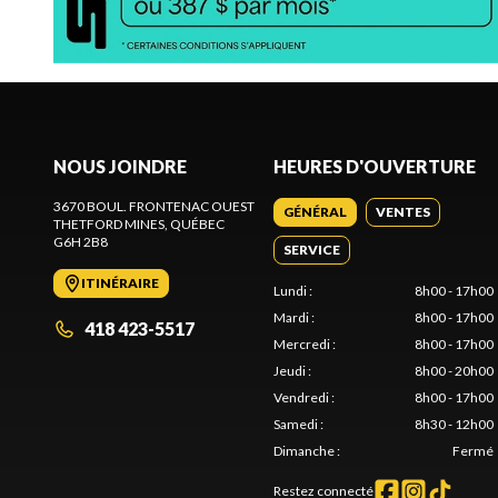
NOUS JOINDRE
HEURES D'OUVERTURE
3670 BOUL. FRONTENAC OUEST
GÉNÉRAL
VENTES
THETFORD MINES
, QUÉBEC
G6H 2B8
SERVICE
ITINÉRAIRE
Lundi
:
8h00 - 17h00
Mardi
:
8h00 - 17h00
418 423-5517
Mercredi
:
8h00 - 17h00
Jeudi
:
8h00 - 20h00
Vendredi
:
8h00 - 17h00
Samedi
:
8h30 - 12h00
Dimanche
:
Fermé
Restez connecté