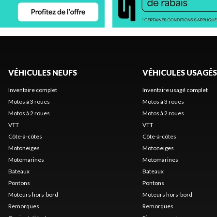
VÉHICULES NEUFS
VÉHICULES USAGÉS
Inventaire complet
Inventaire usagé complet
Motos à 3 roues
Motos à 3 roues
Motos à 2 roues
Motos à 2 roues
VTT
VTT
Côte-à-côtes
Côte-à-côtes
Motoneiges
Motoneiges
Motomarines
Motomarines
Bateaux
Bateaux
Pontons
Pontons
Moteurs hors-bord
Moteurs hors-bord
Remorques
Remorques