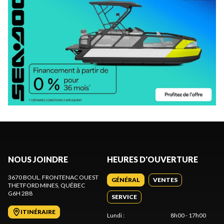
NOUS JOINDRE
HEURES D'OUVERTURE
3670 BOUL. FRONTENAC OUEST
GÉNÉRAL
VENTES
THETFORD MINES
, QUÉBEC
G6H 2B8
SERVICE
ITINÉRAIRE
Lundi
:
8h00 - 17h00