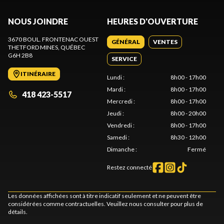
NOUS JOINDRE
HEURES D'OUVERTURE
3670 BOUL. FRONTENAC OUEST
GÉNÉRAL
VENTES
THETFORD MINES
, QUÉBEC
G6H 2B8
SERVICE
ITINÉRAIRE
Lundi
:
8h00 - 17h00
Mardi
:
8h00 - 17h00
418 423-5517
Mercredi
:
8h00 - 17h00
Jeudi
:
8h00 - 20h00
Vendredi
:
8h00 - 17h00
Samedi
:
8h30 - 12h00
Dimanche
:
Fermé
Restez connecté
Les données affichées sont à titre indicatif seulement et ne peuvent être
considérées comme contractuelles. Veuillez nous consulter pour plus de
détails.