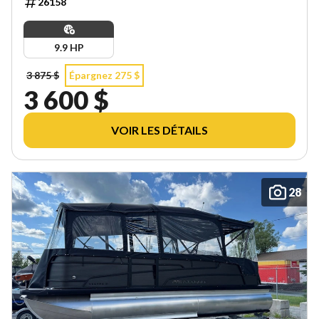
26158
9.9 HP
3 875 $
Épargnez 275 $
3 600 $
VOIR LES DÉTAILS
28