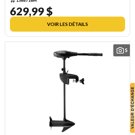
1368716M
629,99 $
VOIR LES DÉTAILS
5