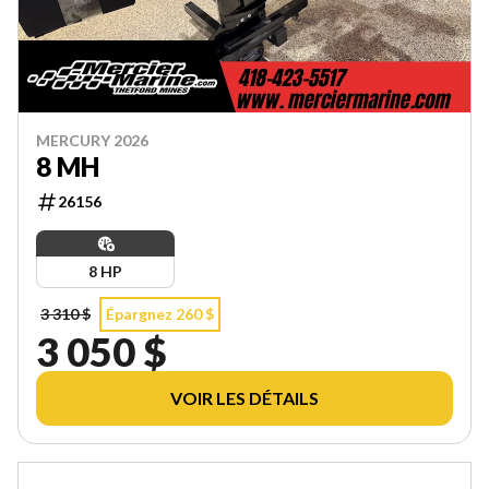
MERCURY 2026
8 MH
26156
8 HP
3 310 $
Épargnez 260 $
3 050 $
VOIR LES DÉTAILS