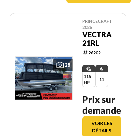
PRINCECRAFT
2026
VECTRA
21RL
26202
28
115
11
HP
Prix sur
demande
VOIR LES
DÉTAILS