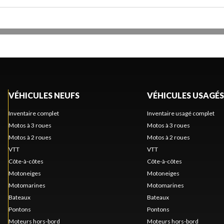
VÉHICULES NEUFS
VÉHICULES USAGÉS
Inventaire complet
Inventaire usagé complet
Motos à 3 roues
Motos à 3 roues
Motos à 2 roues
Motos à 2 roues
VTT
VTT
Côte-à-côtes
Côte-à-côtes
Motoneiges
Motoneiges
Motomarines
Motomarines
Bateaux
Bateaux
Pontons
Pontons
Moteurs hors-bord
Moteurs hors-bord