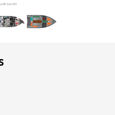
dson® 166 WS
La version 
S