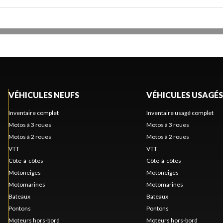
VÉHICULES NEUFS
VÉHICULES USAGÉS
Inventaire complet
Inventaire usagé complet
Motos à 3 roues
Motos à 3 roues
Motos à 2 roues
Motos à 2 roues
VTT
VTT
Côte-à-côtes
Côte-à-côtes
Motoneiges
Motoneiges
Motomarines
Motomarines
Bateaux
Bateaux
Pontons
Pontons
Moteurs hors-bord
Moteurs hors-bord