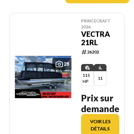
PRINCECRAFT
2026
VECTRA
21RL
26202
28
115
11
HP
Prix sur
demande
VOIR LES
DÉTAILS