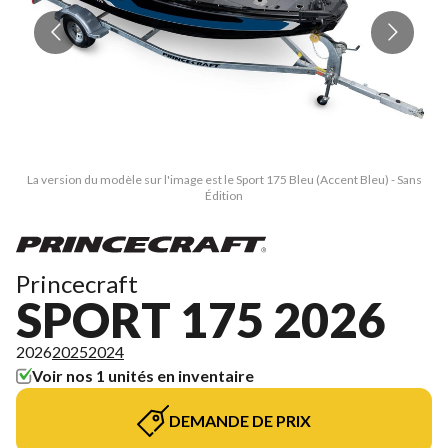
La version du modèle sur l'image est le Sport 175 Bleu (Accent Bleu) - Sans
L
Édition
Princecraft
SPORT 175 2026
2026
2025
2024
Voir nos 1 unités en inventaire
DEMANDE DE PRIX